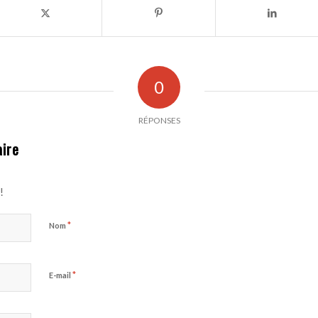
0
RÉPONSES
ire
!
*
Nom
*
E-mail