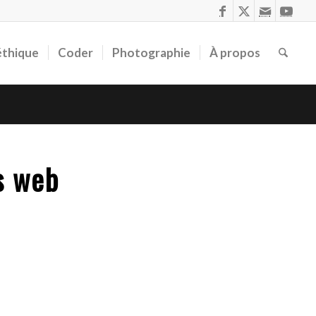
éthique
Coder
Photographie
À propos
s web