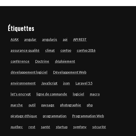
Étiquettes
AJAX
angular
angularjs
api
API REST
assurance qualité
climat
confoo
confoo 2016
conférence
Doctrine
déploiement
développement logiciel
Développement Web
environnement
JavaScript
json
Laravel 5.5
let's encrypt
ligne de commande
logiciel
macro
marche
outil
paysage
photographie
php
piratage éthique
programmation
Programmation Web
québec
rest
santé
startup
symfony
sécurité