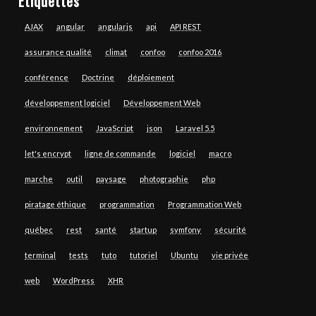
Étiquettes
AJAX
angular
angularjs
api
API REST
assurance qualité
climat
confoo
confoo 2016
conférence
Doctrine
déploiement
développement logiciel
Développement Web
environnement
JavaScript
json
Laravel 5.5
let's encrypt
ligne de commande
logiciel
macro
marche
outil
paysage
photographie
php
piratage éthique
programmation
Programmation Web
québec
rest
santé
startup
symfony
sécurité
terminal
tests
tuto
tutoriel
Ubuntu
vie privée
web
WordPress
XHR