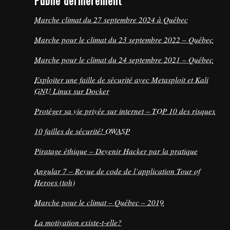
Publié dernièrement
Marche climat du 27 septembre 2024 à Québec
Marche pour le climat du 23 septembre 2022 – Québec
Marche pour le climat du 24 septembre 2021 – Québec
Exploiter une faille de sécurité avec Metasploit et Kali
GNU Linux sur Docker
Protéger sa vie privée sur internet – TOP 10 des risques
10 failles de sécurité! OWASP
Piratage éthique – Devenir Hacker par la pratique
Angular 7 – Revue de code de l’application Tour of
Heroes (toh)
Marche pour le climat – Québec – 2019
La motivation existe-t-elle?