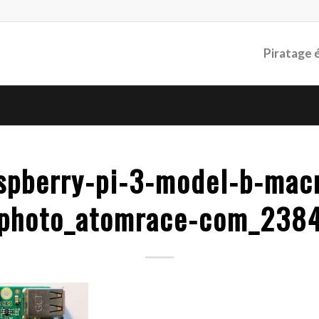
Piratage 
spberry-pi-3-model-b-mac
photo_atomrace-com_238