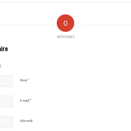
0
RÉPONSES
ire
!
*
Nom
*
E-mail
Site web