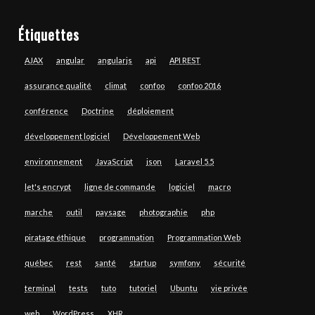
Étiquettes
AJAX
angular
angularjs
api
API REST
assurance qualité
climat
confoo
confoo 2016
conférence
Doctrine
déploiement
développement logiciel
Développement Web
environnement
JavaScript
json
Laravel 5.5
let's encrypt
ligne de commande
logiciel
macro
marche
outil
paysage
photographie
php
piratage éthique
programmation
Programmation Web
québec
rest
santé
startup
symfony
sécurité
terminal
tests
tuto
tutoriel
Ubuntu
vie privée
web
WordPress
XHR