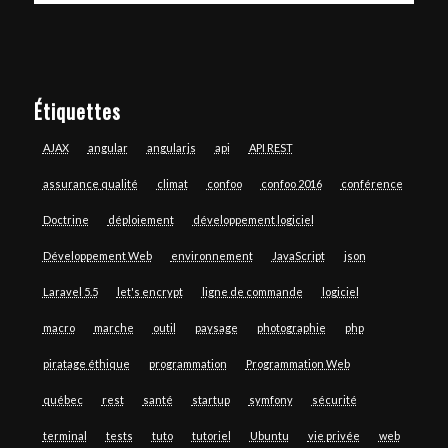
Étiquettes
AJAX
angular
angularjs
api
API REST
assurance qualité
climat
confoo
confoo 2016
conférence
Doctrine
déploiement
développement logiciel
Développement Web
environnement
JavaScript
json
Laravel 5.5
let's encrypt
ligne de commande
logiciel
macro
marche
outil
paysage
photographie
php
piratage éthique
programmation
Programmation Web
québec
rest
santé
startup
symfony
sécurité
terminal
tests
tuto
tutoriel
Ubuntu
vie privée
web