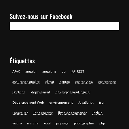
Suivez-nous sur Facebook
Étiquettes
AJAX
angular
angularjs
api
API REST
assurance qualité
climat
confoo
confoo 2016
conférence
Doctrine
déploiement
développement logiciel
Développement Web
environnement
JavaScript
json
Laravel 5.5
let's encrypt
ligne de commande
logiciel
macro
marche
outil
paysage
photographie
php