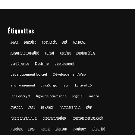
Étiquettes
AJAX
angular
angularjs
api
API REST
assurance qualité
climat
confoo
confoo 2016
conférence
Doctrine
déploiement
développement logiciel
Développement Web
environnement
JavaScript
json
Laravel 5.5
let's encrypt
ligne de commande
logiciel
macro
marche
outil
paysage
photographie
php
piratage éthique
programmation
Programmation Web
québec
rest
santé
startup
symfony
sécurité