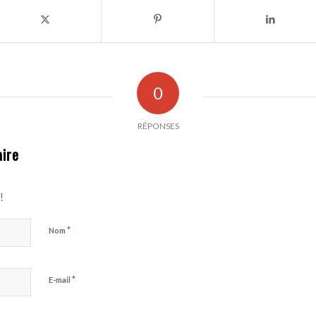
0
RÉPONSES
ire
!
*
Nom
*
E-mail