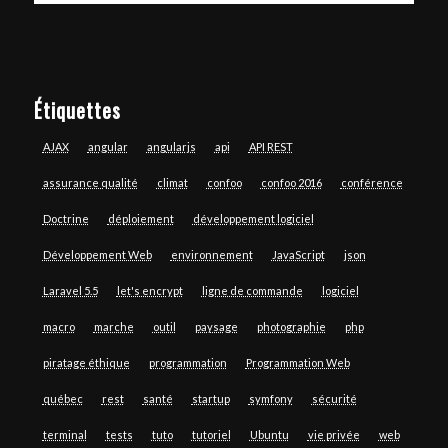
Étiquettes
AJAX
angular
angularjs
api
API REST
assurance qualité
climat
confoo
confoo 2016
conférence
Doctrine
déploiement
développement logiciel
Développement Web
environnement
JavaScript
json
Laravel 5.5
let's encrypt
ligne de commande
logiciel
macro
marche
outil
paysage
photographie
php
piratage éthique
programmation
Programmation Web
québec
rest
santé
startup
symfony
sécurité
terminal
tests
tuto
tutoriel
Ubuntu
vie privée
web