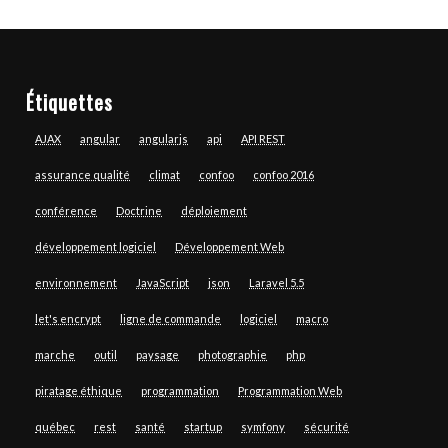
Étiquettes
AJAX
angular
angularjs
api
API REST
assurance qualité
climat
confoo
confoo 2016
conférence
Doctrine
déploiement
développement logiciel
Développement Web
environnement
JavaScript
json
Laravel 5.5
let's encrypt
ligne de commande
logiciel
macro
marche
outil
paysage
photographie
php
piratage éthique
programmation
Programmation Web
québec
rest
santé
startup
symfony
sécurité