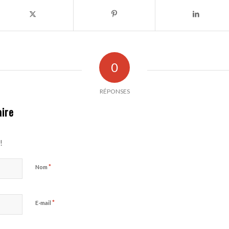
0
RÉPONSES
ire
!
*
Nom
*
E-mail