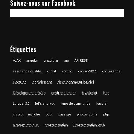
Suivez-nous sur Facebook
Étiquettes
AJAX
angular
angularjs
api
API REST
assurance qualité
climat
confoo
confoo 2016
conférence
Doctrine
déploiement
développement logiciel
Développement Web
environnement
JavaScript
json
Laravel 5.5
let's encrypt
ligne de commande
logiciel
macro
marche
outil
paysage
photographie
php
piratage éthique
programmation
Programmation Web