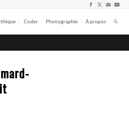
éthique
Coder
Photographie
À propos
imard-
it