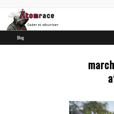
Blog
march
a