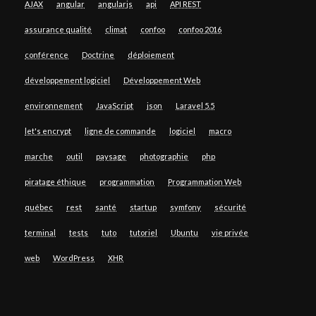
AJAX
angular
angularjs
api
API REST
assurance qualité
climat
confoo
confoo 2016
conférence
Doctrine
déploiement
développement logiciel
Développement Web
environnement
JavaScript
json
Laravel 5.5
let's encrypt
ligne de commande
logiciel
macro
marche
outil
paysage
photographie
php
piratage éthique
programmation
Programmation Web
québec
rest
santé
startup
symfony
sécurité
terminal
tests
tuto
tutoriel
Ubuntu
vie privée
web
WordPress
XHR