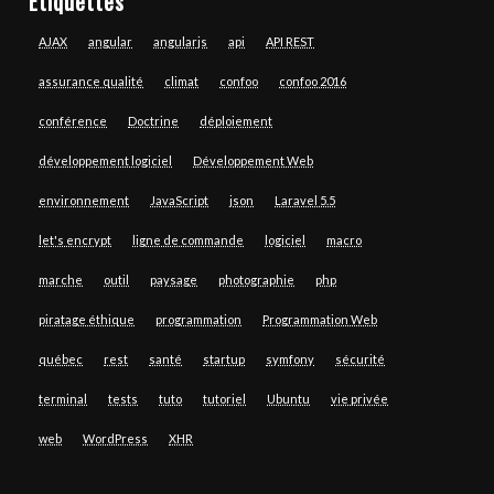
Étiquettes
AJAX
angular
angularjs
api
API REST
assurance qualité
climat
confoo
confoo 2016
conférence
Doctrine
déploiement
développement logiciel
Développement Web
environnement
JavaScript
json
Laravel 5.5
let's encrypt
ligne de commande
logiciel
macro
marche
outil
paysage
photographie
php
piratage éthique
programmation
Programmation Web
québec
rest
santé
startup
symfony
sécurité
terminal
tests
tuto
tutoriel
Ubuntu
vie privée
web
WordPress
XHR