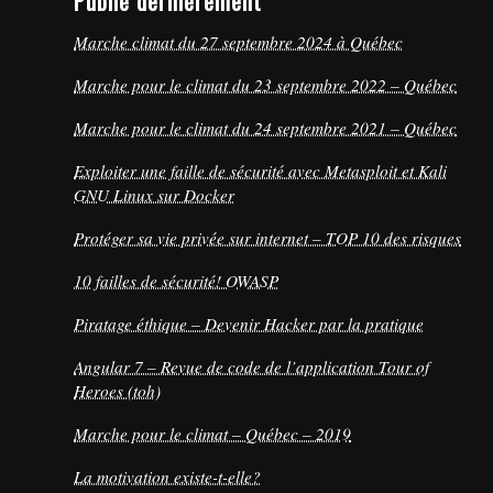
Publié dernièrement
Marche climat du 27 septembre 2024 à Québec
Marche pour le climat du 23 septembre 2022 – Québec
Marche pour le climat du 24 septembre 2021 – Québec
Exploiter une faille de sécurité avec Metasploit et Kali
GNU Linux sur Docker
Protéger sa vie privée sur internet – TOP 10 des risques
10 failles de sécurité! OWASP
Piratage éthique – Devenir Hacker par la pratique
Angular 7 – Revue de code de l’application Tour of
Heroes (toh)
Marche pour le climat – Québec – 2019
La motivation existe-t-elle?