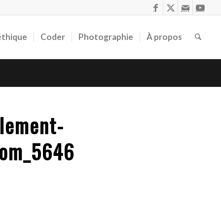
éthique
Coder
Photographie
À propos
rlement-
com_5646