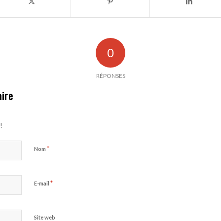
0
RÉPONSES
ire
!
*
Nom
*
E-mail
Site web