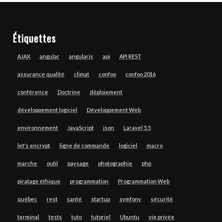
Étiquettes
AJAX
angular
angularjs
api
API REST
assurance qualité
climat
confoo
confoo 2016
conférence
Doctrine
déploiement
développement logiciel
Développement Web
environnement
JavaScript
json
Laravel 5.5
let's encrypt
ligne de commande
logiciel
macro
marche
outil
paysage
photographie
php
piratage éthique
programmation
Programmation Web
québec
rest
santé
startup
symfony
sécurité
terminal
tests
tuto
tutoriel
Ubuntu
vie privée