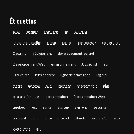
Étiquettes
AJAX
angular
angularjs
api
API REST
assurance qualité
climat
confoo
confoo 2016
conférence
Doctrine
déploiement
développement logiciel
Développement Web
environnement
JavaScript
json
Laravel 5.5
let's encrypt
ligne de commande
logiciel
macro
marche
outil
paysage
photographie
php
piratage éthique
programmation
Programmation Web
québec
rest
santé
startup
symfony
sécurité
terminal
tests
tuto
tutoriel
Ubuntu
vie privée
web
WordPress
XHR