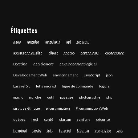
Étiquettes
AJAX
angular
angularjs
api
API REST
assurance qualité
climat
confoo
confoo 2016
conférence
Doctrine
déploiement
développement logiciel
Développement Web
environnement
JavaScript
json
Laravel 5.5
let's encrypt
ligne de commande
logiciel
macro
marche
outil
paysage
photographie
php
piratage éthique
programmation
Programmation Web
québec
rest
santé
startup
symfony
sécurité
terminal
tests
tuto
tutoriel
Ubuntu
vie privée
web