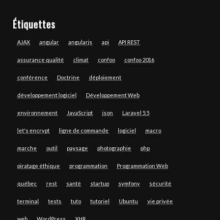
Étiquettes
AJAX
angular
angularjs
api
API REST
assurance qualité
climat
confoo
confoo 2016
conférence
Doctrine
déploiement
développement logiciel
Développement Web
environnement
JavaScript
json
Laravel 5.5
let's encrypt
ligne de commande
logiciel
macro
marche
outil
paysage
photographie
php
piratage éthique
programmation
Programmation Web
québec
rest
santé
startup
symfony
sécurité
terminal
tests
tuto
tutoriel
Ubuntu
vie privée
web
WordPress
XHR