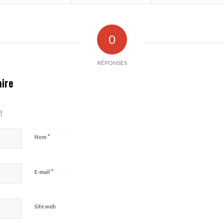
0
RÉPONSES
ire
!
*
Nom
*
E-mail
Site web