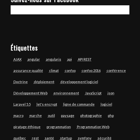
Étiquettes
AJAX
angular
angularjs
api
API REST
assurance qualité
climat
confoo
confoo 2016
conférence
Doctrine
déploiement
développement logiciel
Développement Web
environnement
JavaScript
json
Laravel 5.5
let's encrypt
ligne de commande
logiciel
macro
marche
outil
paysage
photographie
php
piratage éthique
programmation
Programmation Web
québec
rest
santé
startup
symfony
sécurité