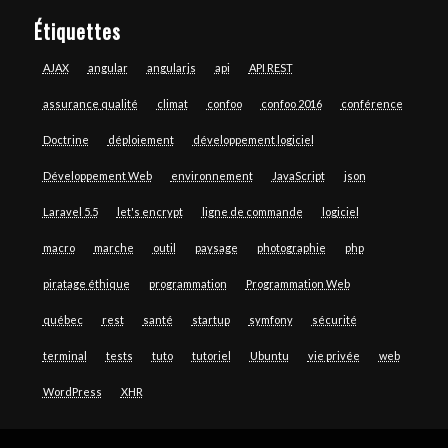
Étiquettes
AJAX
angular
angularjs
api
API REST
assurance qualité
climat
confoo
confoo 2016
conférence
Doctrine
déploiement
développement logiciel
Développement Web
environnement
JavaScript
json
Laravel 5.5
let's encrypt
ligne de commande
logiciel
macro
marche
outil
paysage
photographie
php
piratage éthique
programmation
Programmation Web
québec
rest
santé
startup
symfony
sécurité
terminal
tests
tuto
tutoriel
Ubuntu
vie privée
web
WordPress
XHR