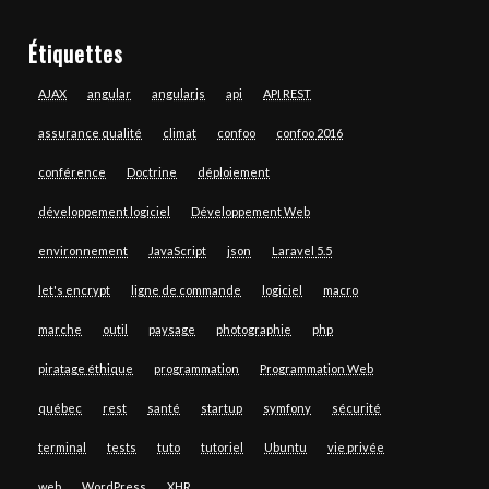
Étiquettes
AJAX
angular
angularjs
api
API REST
assurance qualité
climat
confoo
confoo 2016
conférence
Doctrine
déploiement
développement logiciel
Développement Web
environnement
JavaScript
json
Laravel 5.5
let's encrypt
ligne de commande
logiciel
macro
marche
outil
paysage
photographie
php
piratage éthique
programmation
Programmation Web
québec
rest
santé
startup
symfony
sécurité
terminal
tests
tuto
tutoriel
Ubuntu
vie privée
web
WordPress
XHR