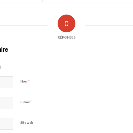
0
RÉPONSES
ire
!
*
Nom
*
E-mail
Site web