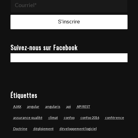
Suivez-nous sur Facebook
Étiquettes
AJAX
angular
angularjs
api
API REST
assurance qualité
climat
confoo
confoo 2016
conférence
Doctrine
déploiement
développement logiciel