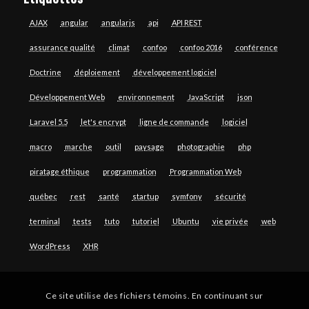
AJAX
angular
angularjs
api
API REST
assurance qualité
climat
confoo
confoo 2016
conférence
Doctrine
déploiement
développement logiciel
Développement Web
environnement
JavaScript
json
Laravel 5.5
let's encrypt
ligne de commande
logiciel
macro
marche
outil
paysage
photographie
php
piratage éthique
programmation
Programmation Web
québec
rest
santé
startup
symfony
sécurité
terminal
tests
tuto
tutoriel
Ubuntu
vie privée
web
WordPress
XHR
Ce site utilise des fichiers témoins. En continuant sur