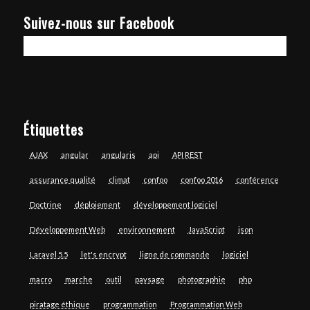
Suivez-nous sur Facebook
Étiquettes
AJAX
angular
angularjs
api
API REST
assurance qualité
climat
confoo
confoo 2016
conférence
Doctrine
déploiement
développement logiciel
Développement Web
environnement
JavaScript
json
Laravel 5.5
let's encrypt
ligne de commande
logiciel
macro
marche
outil
paysage
photographie
php
piratage éthique
programmation
Programmation Web