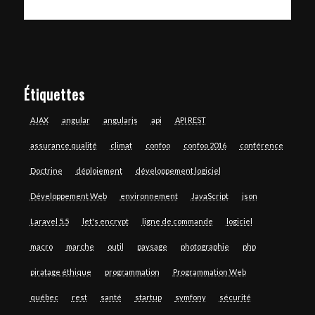
Étiquettes
AJAX
angular
angularjs
api
API REST
assurance qualité
climat
confoo
confoo 2016
conférence
Doctrine
déploiement
développement logiciel
Développement Web
environnement
JavaScript
json
Laravel 5.5
let's encrypt
ligne de commande
logiciel
macro
marche
outil
paysage
photographie
php
piratage éthique
programmation
Programmation Web
québec
rest
santé
startup
symfony
sécurité