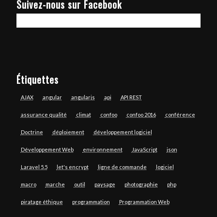
Suivez-nous sur Facebook
Étiquettes
AJAX
angular
angularjs
api
API REST
assurance qualité
climat
confoo
confoo 2016
conférence
Doctrine
déploiement
développement logiciel
Développement Web
environnement
JavaScript
json
Laravel 5.5
let's encrypt
ligne de commande
logiciel
macro
marche
outil
paysage
photographie
php
piratage éthique
programmation
Programmation Web