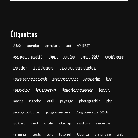
Étiquettes
AJAX
angular
angularjs
api
API REST
assurance qualité
climat
confoo
confoo 2016
conférence
Doctrine
déploiement
développement logiciel
Développement Web
environnement
JavaScript
json
Laravel 5.5
let's encrypt
ligne de commande
logiciel
macro
marche
outil
paysage
photographie
php
piratage éthique
programmation
Programmation Web
québec
rest
santé
startup
symfony
sécurité
terminal
tests
tuto
tutoriel
Ubuntu
vie privée
web