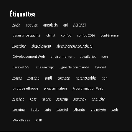
Étiquettes
AJAX
angular
angularjs
api
API REST
assurance qualité
climat
confoo
confoo 2016
conférence
Doctrine
déploiement
développement logiciel
Développement Web
environnement
JavaScript
json
Laravel 5.5
let's encrypt
ligne de commande
logiciel
macro
marche
outil
paysage
photographie
php
piratage éthique
programmation
Programmation Web
québec
rest
santé
startup
symfony
sécurité
terminal
tests
tuto
tutoriel
Ubuntu
vie privée
web
WordPress
XHR