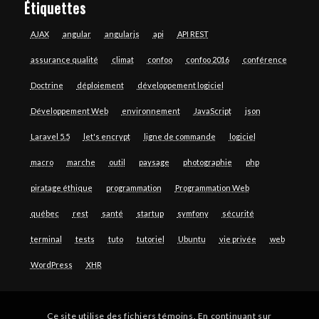
Étiquettes
AJAX
angular
angularjs
api
API REST
assurance qualité
climat
confoo
confoo 2016
conférence
Doctrine
déploiement
développement logiciel
Développement Web
environnement
JavaScript
json
Laravel 5.5
let's encrypt
ligne de commande
logiciel
macro
marche
outil
paysage
photographie
php
piratage éthique
programmation
Programmation Web
québec
rest
santé
startup
symfony
sécurité
terminal
tests
tuto
tutoriel
Ubuntu
vie privée
web
WordPress
XHR
Ce site utilise des fichiers témoins. En continuant sur