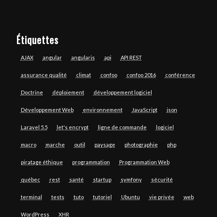
Étiquettes
AJAX
angular
angularjs
api
API REST
assurance qualité
climat
confoo
confoo 2016
conférence
Doctrine
déploiement
développement logiciel
Développement Web
environnement
JavaScript
json
Laravel 5.5
let's encrypt
ligne de commande
logiciel
macro
marche
outil
paysage
photographie
php
piratage éthique
programmation
Programmation Web
québec
rest
santé
startup
symfony
sécurité
terminal
tests
tuto
tutoriel
Ubuntu
vie privée
web
WordPress
XHR