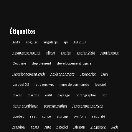
Étiquettes
AJAX
angular
angularjs
api
API REST
assurance qualité
climat
confoo
confoo 2016
conférence
Doctrine
déploiement
développement logiciel
Développement Web
environnement
JavaScript
json
Laravel 5.5
let's encrypt
ligne de commande
logiciel
macro
marche
outil
paysage
photographie
php
piratage éthique
programmation
Programmation Web
québec
rest
santé
startup
symfony
sécurité
terminal
tests
tuto
tutoriel
Ubuntu
vie privée
web