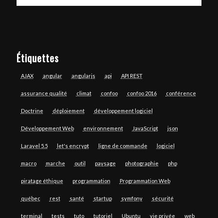
Étiquettes
AJAX
angular
angularjs
api
API REST
assurance qualité
climat
confoo
confoo 2016
conférence
Doctrine
déploiement
développement logiciel
Développement Web
environnement
JavaScript
json
Laravel 5.5
let's encrypt
ligne de commande
logiciel
macro
marche
outil
paysage
photographie
php
piratage éthique
programmation
Programmation Web
québec
rest
santé
startup
symfony
sécurité
terminal
tests
tuto
tutoriel
Ubuntu
vie privée
web