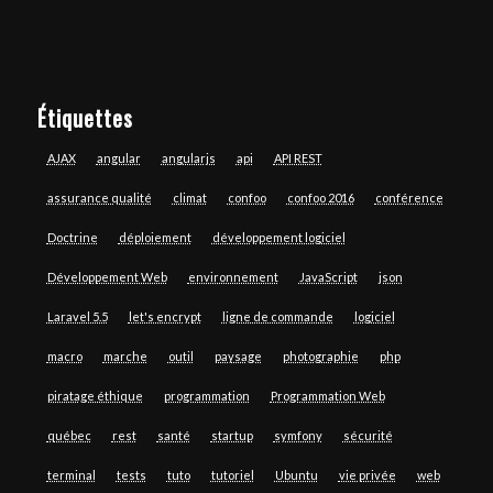
Étiquettes
AJAX
angular
angularjs
api
API REST
assurance qualité
climat
confoo
confoo 2016
conférence
Doctrine
déploiement
développement logiciel
Développement Web
environnement
JavaScript
json
Laravel 5.5
let's encrypt
ligne de commande
logiciel
macro
marche
outil
paysage
photographie
php
piratage éthique
programmation
Programmation Web
québec
rest
santé
startup
symfony
sécurité
terminal
tests
tuto
tutoriel
Ubuntu
vie privée
web