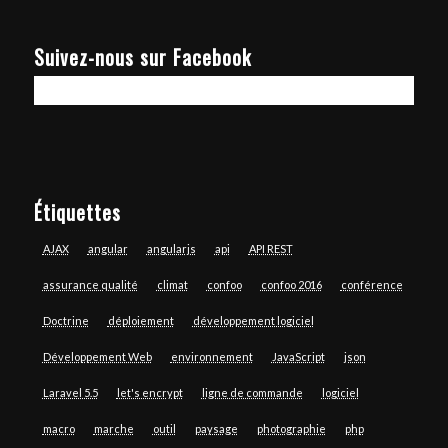
Suivez-nous sur Facebook
Étiquettes
AJAX
angular
angularjs
api
API REST
assurance qualité
climat
confoo
confoo 2016
conférence
Doctrine
déploiement
développement logiciel
Développement Web
environnement
JavaScript
json
Laravel 5.5
let's encrypt
ligne de commande
logiciel
macro
marche
outil
paysage
photographie
php