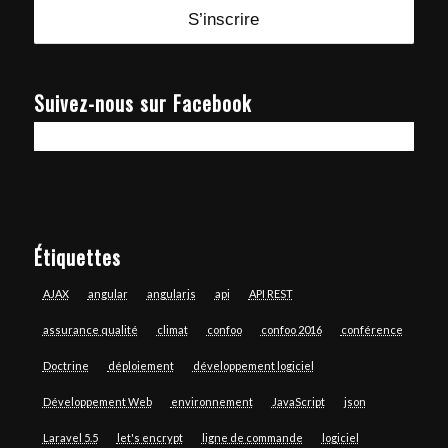
Suivez-nous sur Facebook
Étiquettes
AJAX
angular
angularjs
api
API REST
assurance qualité
climat
confoo
confoo 2016
conférence
Doctrine
déploiement
développement logiciel
Développement Web
environnement
JavaScript
json
Laravel 5.5
let's encrypt
ligne de commande
logiciel