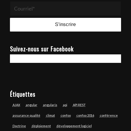
Suivez-nous sur Facebook
Étiquettes
AJAX
angular
angularjs
api
API REST
assurance qualité
climat
confoo
confoo 2016
conférence
Doctrine
déploiement
développement logiciel