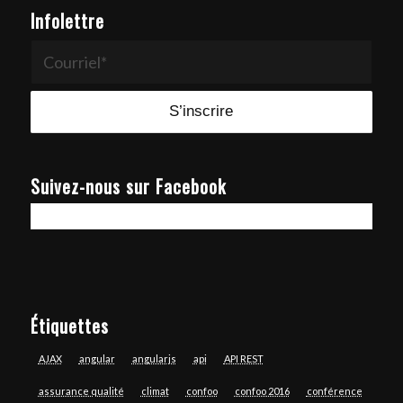
Infolettre
Suivez-nous sur Facebook
Étiquettes
AJAX
angular
angularjs
api
API REST
assurance qualité
climat
confoo
confoo 2016
conférence