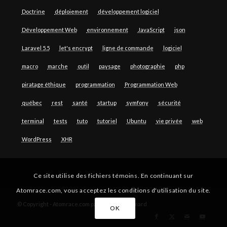
Doctrine
déploiement
développement logiciel
Développement Web
environnement
JavaScript
json
Laravel 5.5
let's encrypt
ligne de commande
logiciel
macro
marche
outil
paysage
photographie
php
piratage éthique
programmation
Programmation Web
québec
rest
santé
startup
symfony
sécurité
terminal
tests
tuto
tutoriel
Ubuntu
vie privée
web
WordPress
XHR
Ce site utilise des fichiers témoins. En continuant sur
Atomrace.com, vous acceptez les conditions d'utilisation du site.
© Copyright - Atomrace.com par Guillaume Simard
OK