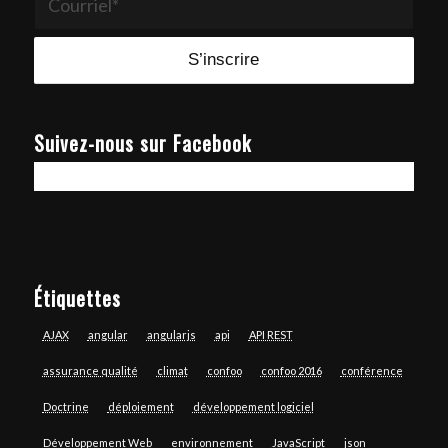
Suivez-nous sur Facebook
Étiquettes
AJAX
angular
angularjs
api
API REST
assurance qualité
climat
confoo
confoo 2016
conférence
Doctrine
déploiement
développement logiciel
Développement Web
environnement
JavaScript
json