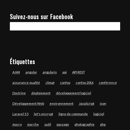
Suivez-nous sur Facebook
Étiquettes
AJAX
angular
angularjs
api
API REST
assurance qualité
climat
confoo
confoo 2016
conférence
Doctrine
déploiement
développement logiciel
Développement Web
environnement
JavaScript
json
Laravel 5.5
let's encrypt
ligne de commande
logiciel
macro
marche
outil
paysage
photographie
php