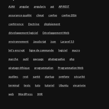
AJAX
angular
angularjs
api
API REST
assurance qualité
climat
confoo
confoo 2016
conférence
Doctrine
déploiement
développement logiciel
Développement Web
environnement
JavaScript
json
Laravel 5.5
let's encrypt
ligne de commande
logiciel
macro
marche
outil
paysage
photographie
php
piratage éthique
programmation
Programmation Web
québec
rest
santé
startup
symfony
sécurité
terminal
tests
tuto
tutoriel
Ubuntu
vie privée
web
WordPress
XHR