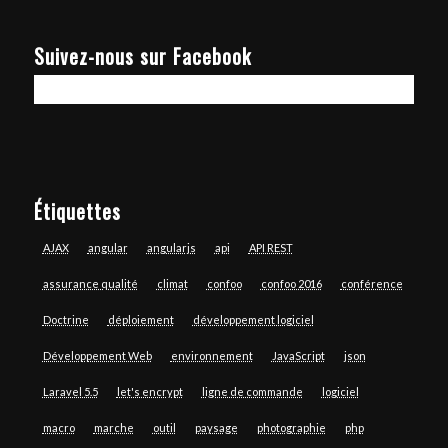
Suivez-nous sur Facebook
Étiquettes
AJAX
angular
angularjs
api
API REST
assurance qualité
climat
confoo
confoo 2016
conférence
Doctrine
déploiement
développement logiciel
Développement Web
environnement
JavaScript
json
Laravel 5.5
let's encrypt
ligne de commande
logiciel
macro
marche
outil
paysage
photographie
php