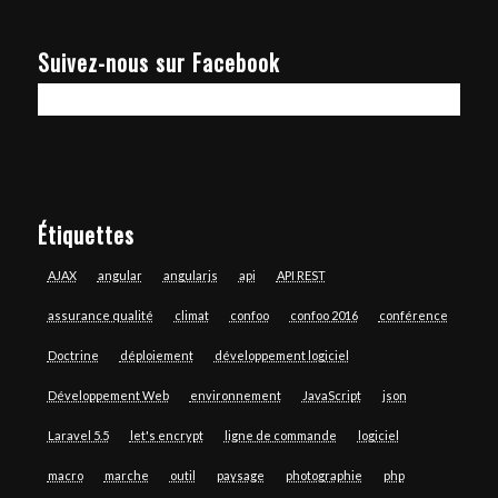
Suivez-nous sur Facebook
Étiquettes
AJAX
angular
angularjs
api
API REST
assurance qualité
climat
confoo
confoo 2016
conférence
Doctrine
déploiement
développement logiciel
Développement Web
environnement
JavaScript
json
Laravel 5.5
let's encrypt
ligne de commande
logiciel
macro
marche
outil
paysage
photographie
php