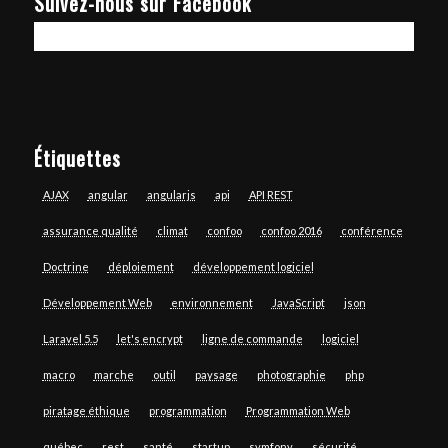
Suivez-nous sur Facebook
Étiquettes
AJAX
angular
angularjs
api
API REST
assurance qualité
climat
confoo
confoo 2016
conférence
Doctrine
déploiement
développement logiciel
Développement Web
environnement
JavaScript
json
Laravel 5.5
let's encrypt
ligne de commande
logiciel
macro
marche
outil
paysage
photographie
php
piratage éthique
programmation
Programmation Web
québec
rest
santé
startup
symfony
sécurité