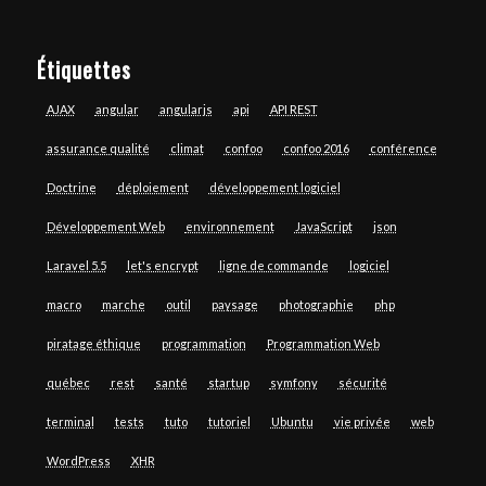
Étiquettes
AJAX
angular
angularjs
api
API REST
assurance qualité
climat
confoo
confoo 2016
conférence
Doctrine
déploiement
développement logiciel
Développement Web
environnement
JavaScript
json
Laravel 5.5
let's encrypt
ligne de commande
logiciel
macro
marche
outil
paysage
photographie
php
piratage éthique
programmation
Programmation Web
québec
rest
santé
startup
symfony
sécurité
terminal
tests
tuto
tutoriel
Ubuntu
vie privée
web
WordPress
XHR