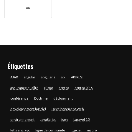
Étiquettes
AJAX
angular
angularjs
api
API REST
assurance qualité
climat
confoo
confoo 2016
conférence
Doctrine
déploiement
développement logiciel
Développement Web
environnement
JavaScript
json
Laravel 5.5
let's encrypt
ligne de commande
logiciel
macro