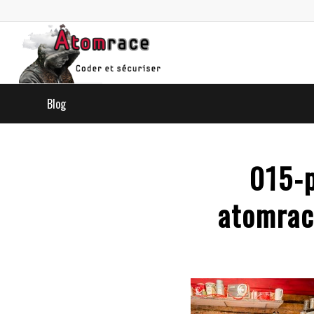
Blog
015-p
atomrac