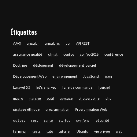
Étiquettes
AJAX
angular
angularjs
api
API REST
assurance qualité
climat
confoo
confoo 2016
conférence
Doctrine
déploiement
développement logiciel
Développement Web
environnement
JavaScript
json
Laravel 5.5
let's encrypt
ligne de commande
logiciel
macro
marche
outil
paysage
photographie
php
piratage éthique
programmation
Programmation Web
québec
rest
santé
startup
symfony
sécurité
terminal
tests
tuto
tutoriel
Ubuntu
vie privée
web