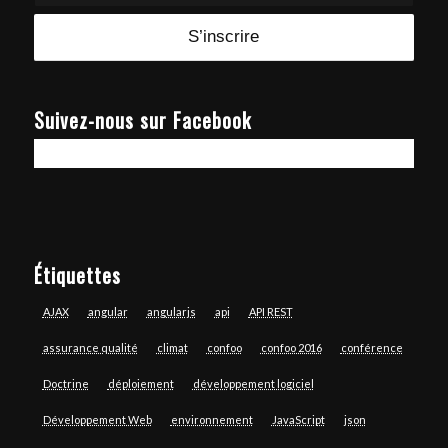
Suivez-nous sur Facebook
Étiquettes
AJAX
angular
angularjs
api
API REST
assurance qualité
climat
confoo
confoo 2016
conférence
Doctrine
déploiement
développement logiciel
Développement Web
environnement
JavaScript
json