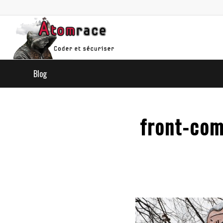
Blog
front-co