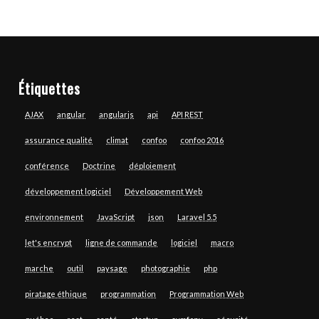
Étiquettes
AJAX
angular
angularjs
api
API REST
assurance qualité
climat
confoo
confoo 2016
conférence
Doctrine
déploiement
développement logiciel
Développement Web
environnement
JavaScript
json
Laravel 5.5
let's encrypt
ligne de commande
logiciel
macro
marche
outil
paysage
photographie
php
piratage éthique
programmation
Programmation Web