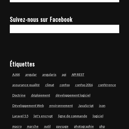
Suivez-nous sur Facebook
Étiquettes
AJAX
angular
angularjs
api
API REST
assurance qualité
climat
confoo
confoo 2016
conférence
Doctrine
déploiement
développement logiciel
Développement Web
environnement
JavaScript
json
Laravel 5.5
let's encrypt
ligne de commande
logiciel
macro
marche
outil
paysage
photographie
php