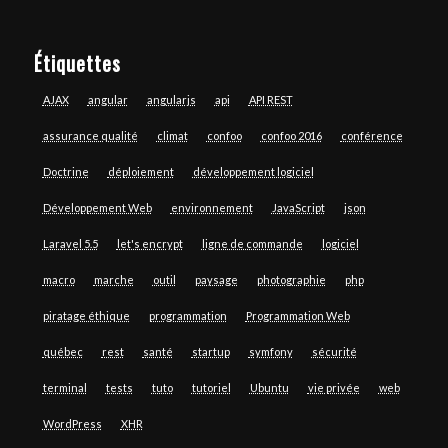
Étiquettes
AJAX
angular
angularjs
api
API REST
assurance qualité
climat
confoo
confoo 2016
conférence
Doctrine
déploiement
développement logiciel
Développement Web
environnement
JavaScript
json
Laravel 5.5
let's encrypt
ligne de commande
logiciel
macro
marche
outil
paysage
photographie
php
piratage éthique
programmation
Programmation Web
québec
rest
santé
startup
symfony
sécurité
terminal
tests
tuto
tutoriel
Ubuntu
vie privée
web
WordPress
XHR