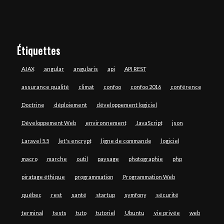
Étiquettes
AJAX
angular
angularjs
api
API REST
assurance qualité
climat
confoo
confoo 2016
conférence
Doctrine
déploiement
développement logiciel
Développement Web
environnement
JavaScript
json
Laravel 5.5
let's encrypt
ligne de commande
logiciel
macro
marche
outil
paysage
photographie
php
piratage éthique
programmation
Programmation Web
québec
rest
santé
startup
symfony
sécurité
terminal
tests
tuto
tutoriel
Ubuntu
vie privée
web