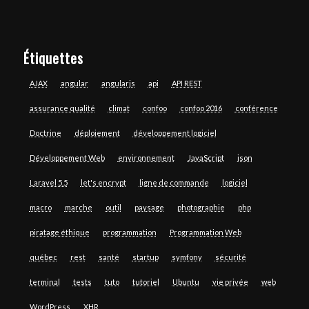
Étiquettes
AJAX
angular
angularjs
api
API REST
assurance qualité
climat
confoo
confoo 2016
conférence
Doctrine
déploiement
développement logiciel
Développement Web
environnement
JavaScript
json
Laravel 5.5
let's encrypt
ligne de commande
logiciel
macro
marche
outil
paysage
photographie
php
piratage éthique
programmation
Programmation Web
québec
rest
santé
startup
symfony
sécurité
terminal
tests
tuto
tutoriel
Ubuntu
vie privée
web
WordPress
XHR