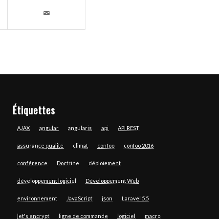
Étiquettes
AJAX
angular
angularjs
api
API REST
assurance qualité
climat
confoo
confoo 2016
conférence
Doctrine
déploiement
développement logiciel
Développement Web
environnement
JavaScript
json
Laravel 5.5
let's encrypt
ligne de commande
logiciel
macro